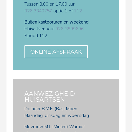
Tussen 8.00 en 17.00 uur
026 3340757
optie 1 of
112
Buiten kantooruren en weekend
Huisartsenpost
026-3899696
Spoed 112
ONLINE AFSPRAAK
AANWEZIGHEID
HUISARTSEN
De heer B.M.E. (Bas) Moen
Maandag, dinsdag en woensdag
Mevrouw M.J. (Miriam) Warnier