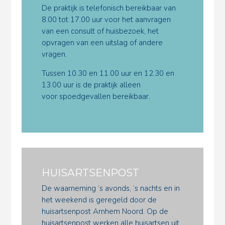
De praktijk is telefonisch bereikbaar van
8.00 tot 17.00 uur voor het aanvragen
van een consult of huisbezoek, het
opvragen van een uitslag of andere
vragen.
Tussen 10.30 en 11.00 uur en 12.30 en
13.00 uur is de praktijk alleen
voor
spoedgevallen bereikbaar.
HUISARTSENPOST
De waarneming ’s avonds, ’s nachts en in
het weekend is geregeld door de
huisartsenpost Arnhem Noord. Op de
huisartsenpost werken alle huisartsen uit