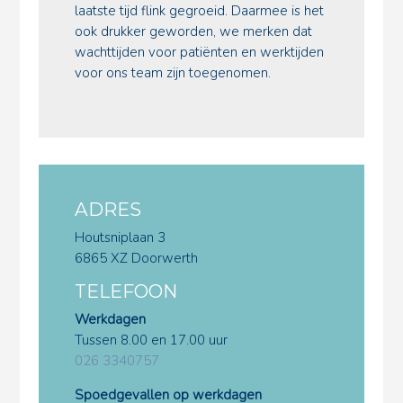
laatste tijd flink gegroeid. Daarmee is het
ook drukker geworden, we merken dat
wachttijden voor patiënten en werktijden
voor ons team zijn toegenomen.
ADRES
Houtsniplaan 3
6865 XZ Doorwerth
TELEFOON
Werkdagen
Tussen 8.00 en 17.00 uur
026 3340757
Spoedgevallen op werkdagen