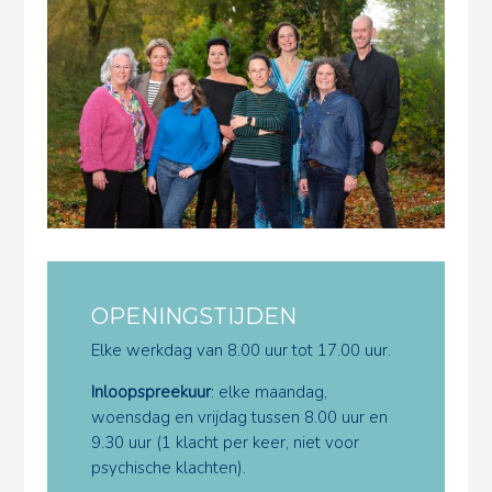
OPENINGSTIJDEN
Elke werkdag van 8.00 uur tot 17.00 uur.
Inloopspreekuur
: elke maandag,
woensdag en vrijdag tussen 8.00 uur en
9.30 uur (1 klacht per keer, niet voor
psychische klachten).