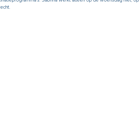
inatieprogramma’s. Sabrina werkt alleen op de woensdag niet, op
echt.