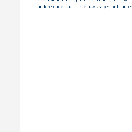
onder andere bezighield met keuringen en vacc
andere dagen kunt u met uw vragen bij haar ter